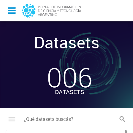
Datasets
-
006
DATASETS