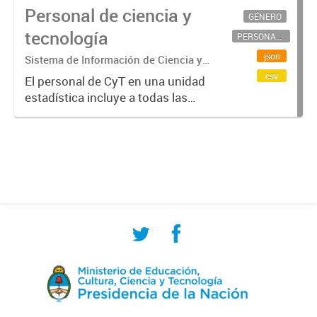
Personal de ciencia y
GÉNERO
tecnología
PERSONAL CIENTÍFICO-TECNOLÓGICO
json
Sistema de Información de Ciencia y
Tecnología Argentino (SICYTAR)
csv
El personal de CyT en una unidad
estadística incluye a todas las
personas involucradas
directamente en I+D así como a
aquellas que brindan servicios
directos para las actividades de I +
D (como...