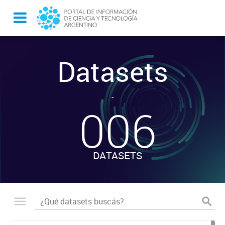
Datasets
-
006
DATASETS