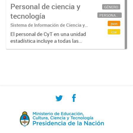
Personal de ciencia y
GÉNERO
tecnología
PERSONAL CIENTÍFICO-TECNOLÓGICO
json
Sistema de Información de Ciencia y
Tecnología Argentino (SICYTAR)
csv
El personal de CyT en una unidad
estadística incluye a todas las
personas involucradas
directamente en I+D así como a
aquellas que brindan servicios
directos para las actividades de I +
D (como...