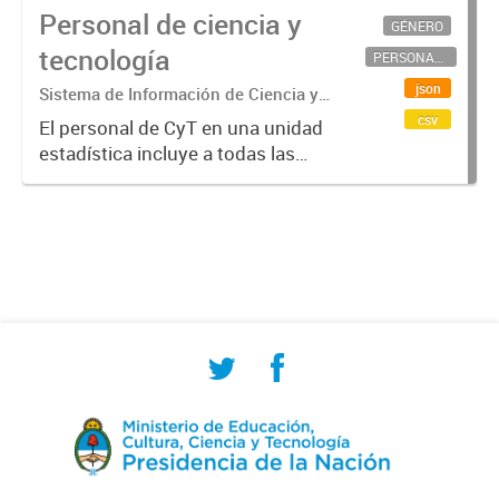
Personal de ciencia y
GÉNERO
tecnología
PERSONAL CIENTÍFICO-TECNOLÓGICO
json
Sistema de Información de Ciencia y
Tecnología Argentino (SICYTAR)
csv
El personal de CyT en una unidad
estadística incluye a todas las
personas involucradas
directamente en I+D así como a
aquellas que brindan servicios
directos para las actividades de I +
D (como...