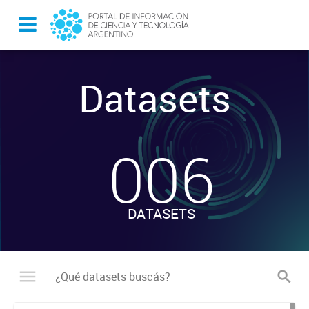
Datasets
-
006
DATASETS