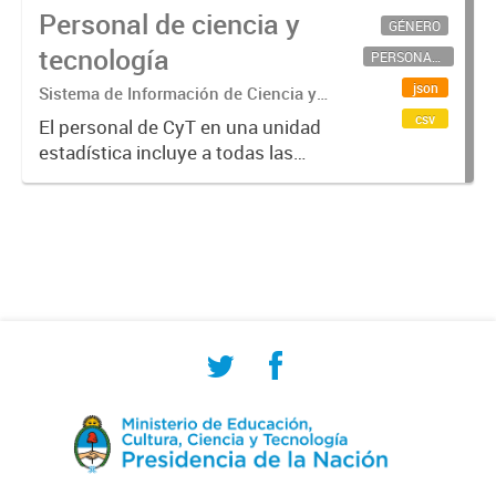
Personal de ciencia y
GÉNERO
tecnología
PERSONAL CIENTÍFICO-TECNOLÓGICO
json
Sistema de Información de Ciencia y
Tecnología Argentino (SICYTAR)
csv
El personal de CyT en una unidad
estadística incluye a todas las
personas involucradas
directamente en I+D así como a
aquellas que brindan servicios
directos para las actividades de I +
D (como...