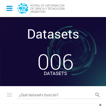
Datasets
-
006
DATASETS