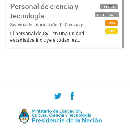
Personal de ciencia y
GÉNERO
tecnología
PERSONAL CIENTÍFICO-TECNOLÓGICO
json
Sistema de Información de Ciencia y
Tecnología Argentino (SICYTAR)
csv
El personal de CyT en una unidad
estadística incluye a todas las
personas involucradas
directamente en I+D así como a
aquellas que brindan servicios
directos para las actividades de I +
D (como...