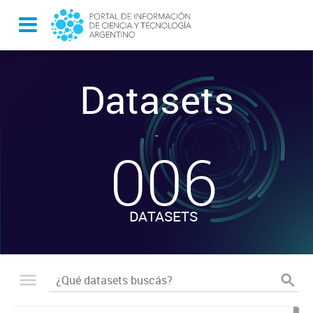
Datasets
-
006
DATASETS