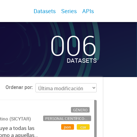
Datasets
Series
APIs
006
DATASETS
Ordenar por
GÉNERO
ntino (SICYTAR)
PERSONAL CIENTÍFICO-TECNOLÓGICO
json
csv
uye a todas las
como a aquellas