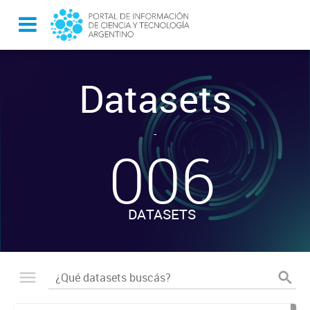
Datasets
-
006
DATASETS