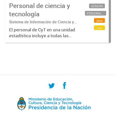
Personal de ciencia y
GÉNERO
tecnología
PERSONAL CIENTÍFICO-TECNOLÓGICO
json
Sistema de Información de Ciencia y
Tecnología Argentino (SICYTAR)
csv
El personal de CyT en una unidad
estadística incluye a todas las
personas involucradas
directamente en I+D así como a
aquellas que brindan servicios
directos para las actividades de I +
D (como...