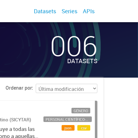
Datasets
Series
APIs
006
DATASETS
Ordenar por
GÉNERO
ntino (SICYTAR)
PERSONAL CIENTÍFICO-TECNOLÓGICO
json
csv
uye a todas las
como a aquellas