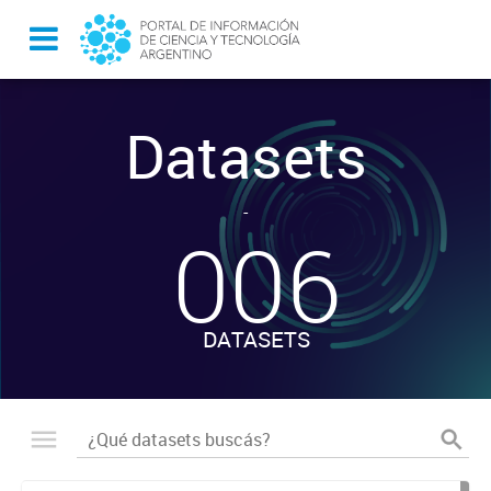
Datasets
-
006
DATASETS