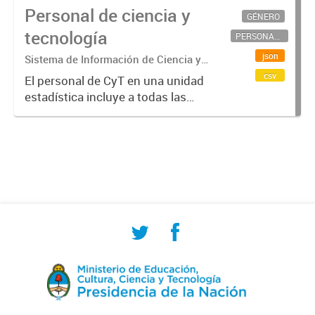
Personal de ciencia y
GÉNERO
tecnología
PERSONAL CIENTÍFICO-TECNOLÓGICO
json
Sistema de Información de Ciencia y
Tecnología Argentino (SICYTAR)
csv
El personal de CyT en una unidad
estadística incluye a todas las
personas involucradas
directamente en I+D así como a
aquellas que brindan servicios
directos para las actividades de I +
D (como...