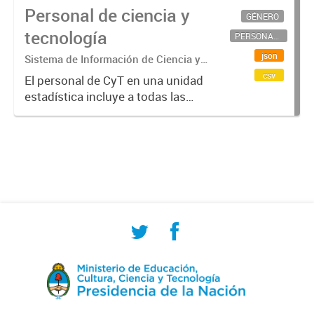
Personal de ciencia y
GÉNERO
tecnología
PERSONAL CIENTÍFICO-TECNOLÓGICO
json
Sistema de Información de Ciencia y
Tecnología Argentino (SICYTAR)
csv
El personal de CyT en una unidad
estadística incluye a todas las
personas involucradas
directamente en I+D así como a
aquellas que brindan servicios
directos para las actividades de I +
D (como...