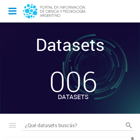
Datasets
-
006
DATASETS