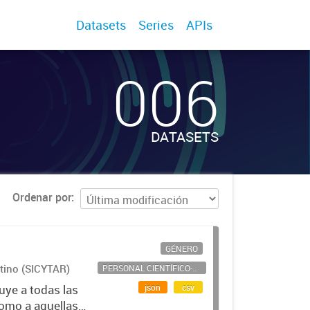
Datasets
Series
APIs
006
DATASETS
Ordenar por
GÉNERO
ntino (SICYTAR)
PERSONAL CIENTÍFICO-TECNOLÓGICO
json
csv
uye a todas las
como a aquellas