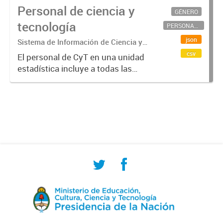
Personal de ciencia y
GÉNERO
tecnología
PERSONAL CIENTÍFICO-TECNOLÓGICO
json
Sistema de Información de Ciencia y
Tecnología Argentino (SICYTAR)
csv
El personal de CyT en una unidad
estadística incluye a todas las
personas involucradas
directamente en I+D así como a
aquellas que brindan servicios
directos para las actividades de I +
D (como...