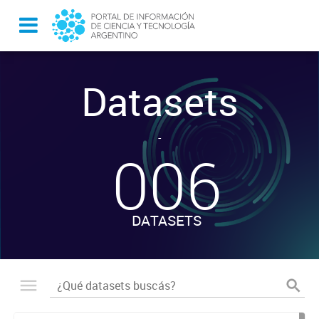
Datasets
-
006
DATASETS