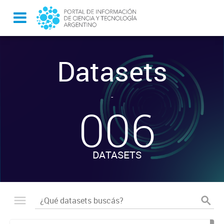
Datasets
-
006
DATASETS