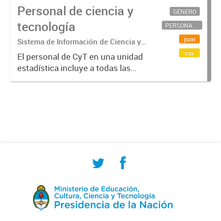
Personal de ciencia y
GÉNERO
tecnología
PERSONAL CIENTÍFICO-TECNOLÓGICO
json
Sistema de Información de Ciencia y
Tecnología Argentino (SICYTAR)
csv
El personal de CyT en una unidad
estadística incluye a todas las
personas involucradas
directamente en I+D así como a
aquellas que brindan servicios
directos para las actividades de I +
D (como...