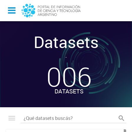
Datasets
-
006
DATASETS