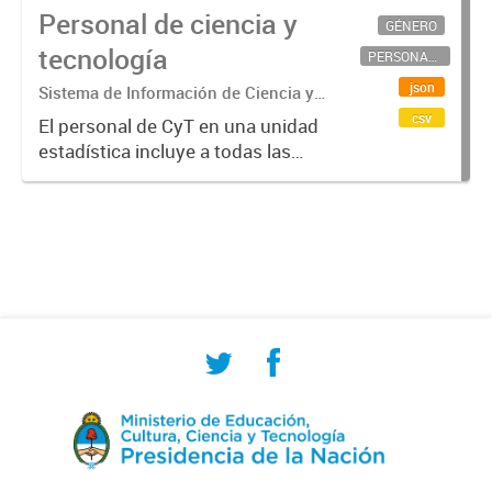
Personal de ciencia y
GÉNERO
tecnología
PERSONAL CIENTÍFICO-TECNOLÓGICO
json
Sistema de Información de Ciencia y
Tecnología Argentino (SICYTAR)
csv
El personal de CyT en una unidad
estadística incluye a todas las
personas involucradas
directamente en I+D así como a
aquellas que brindan servicios
directos para las actividades de I +
D (como...