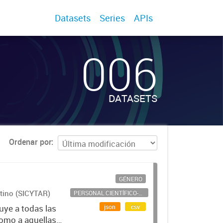
Datasets
Series
APIs
006
DATASETS
Ordenar por
GÉNERO
ntino (SICYTAR)
PERSONAL CIENTÍFICO-TECNOLÓGICO
json
csv
uye a todas las
como a aquellas