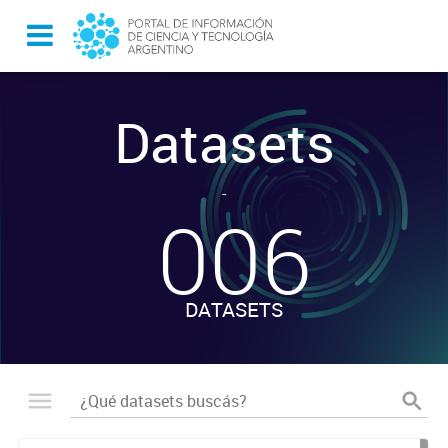
Datasets
-
006
DATASETS