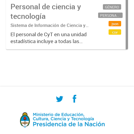
Personal de ciencia y
GÉNERO
tecnología
PERSONAL CIENTÍFICO-TECNOLÓGICO
json
Sistema de Información de Ciencia y
Tecnología Argentino (SICYTAR)
csv
El personal de CyT en una unidad
estadística incluye a todas las
personas involucradas
directamente en I+D así como a
aquellas que brindan servicios
directos para las actividades de I +
D (como...