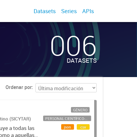
Datasets
Series
APIs
006
DATASETS
Ordenar por
GÉNERO
ntino (SICYTAR)
PERSONAL CIENTÍFICO-TECNOLÓGICO
json
csv
uye a todas las
como a aquellas