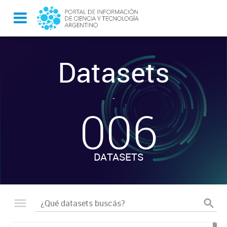
Datasets
-
006
DATASETS