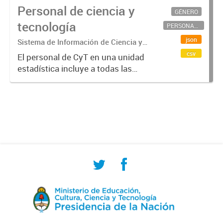
Personal de ciencia y
GÉNERO
tecnología
PERSONAL CIENTÍFICO-TECNOLÓGICO
json
Sistema de Información de Ciencia y
Tecnología Argentino (SICYTAR)
csv
El personal de CyT en una unidad
estadística incluye a todas las
personas involucradas
directamente en I+D así como a
aquellas que brindan servicios
directos para las actividades de I +
D (como...