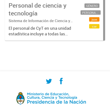
Personal de ciencia y
GÉNERO
tecnología
PERSONAL CIENTÍFICO-TECNOLÓGICO
json
Sistema de Información de Ciencia y
Tecnología Argentino (SICYTAR)
csv
El personal de CyT en una unidad
estadística incluye a todas las
personas involucradas
directamente en I+D así como a
aquellas que brindan servicios
directos para las actividades de I +
D (como...