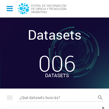
Datasets
-
006
DATASETS