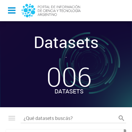
Datasets
-
006
DATASETS