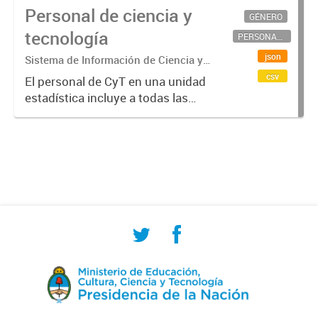
Personal de ciencia y
GÉNERO
tecnología
PERSONAL CIENTÍFICO-TECNOLÓGICO
json
Sistema de Información de Ciencia y
Tecnología Argentino (SICYTAR)
csv
El personal de CyT en una unidad
estadística incluye a todas las
personas involucradas
directamente en I+D así como a
aquellas que brindan servicios
directos para las actividades de I +
D (como...