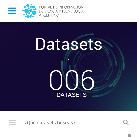
Datasets
-
006
DATASETS