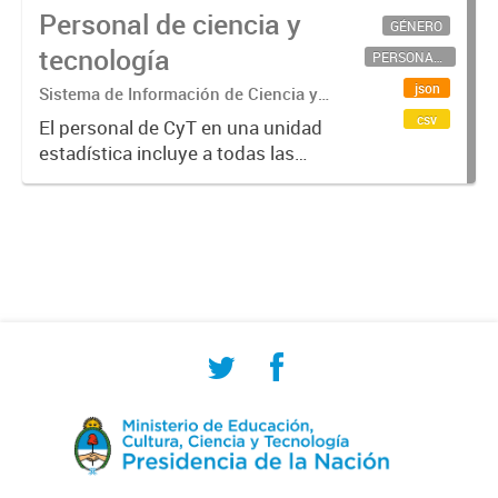
Personal de ciencia y
GÉNERO
tecnología
PERSONAL CIENTÍFICO-TECNOLÓGICO
json
Sistema de Información de Ciencia y
Tecnología Argentino (SICYTAR)
csv
El personal de CyT en una unidad
estadística incluye a todas las
personas involucradas
directamente en I+D así como a
aquellas que brindan servicios
directos para las actividades de I +
D (como...