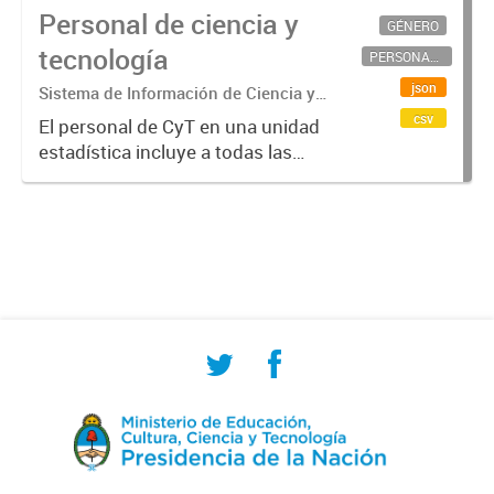
Personal de ciencia y
GÉNERO
tecnología
PERSONAL CIENTÍFICO-TECNOLÓGICO
json
Sistema de Información de Ciencia y
Tecnología Argentino (SICYTAR)
csv
El personal de CyT en una unidad
estadística incluye a todas las
personas involucradas
directamente en I+D así como a
aquellas que brindan servicios
directos para las actividades de I +
D (como...