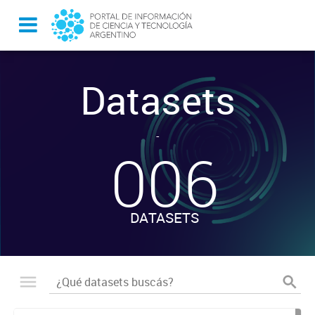
Datasets
-
006
DATASETS