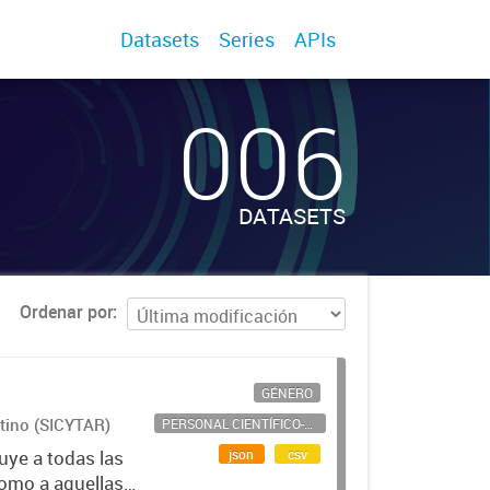
Datasets
Series
APIs
006
DATASETS
Ordenar por
GÉNERO
ntino (SICYTAR)
PERSONAL CIENTÍFICO-TECNOLÓGICO
json
csv
uye a todas las
como a aquellas