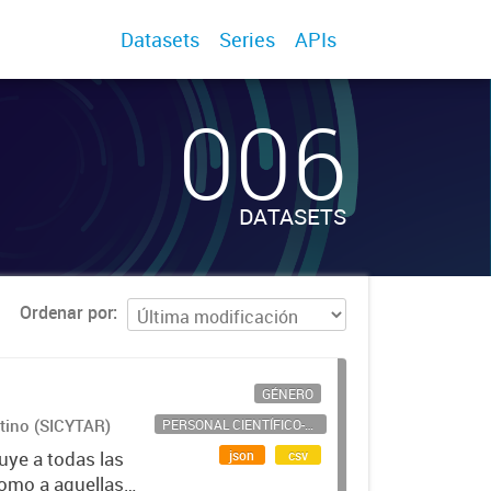
Datasets
Series
APIs
006
DATASETS
Ordenar por
GÉNERO
ntino (SICYTAR)
PERSONAL CIENTÍFICO-TECNOLÓGICO
json
csv
uye a todas las
como a aquellas