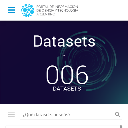
Datasets
-
006
DATASETS