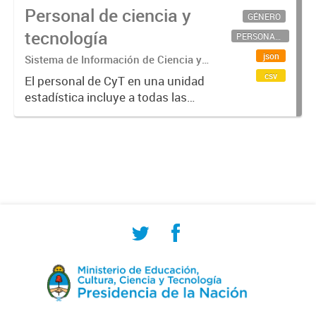
Personal de ciencia y
GÉNERO
tecnología
PERSONAL CIENTÍFICO-TECNOLÓGICO
json
Sistema de Información de Ciencia y
Tecnología Argentino (SICYTAR)
csv
El personal de CyT en una unidad
estadística incluye a todas las
personas involucradas
directamente en I+D así como a
aquellas que brindan servicios
directos para las actividades de I +
D (como...