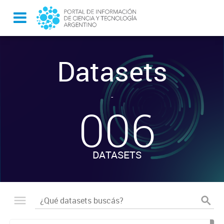
Datasets
-
006
DATASETS