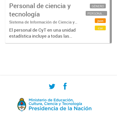
Personal de ciencia y
GÉNERO
tecnología
PERSONAL CIENTÍFICO-TECNOLÓGICO
json
Sistema de Información de Ciencia y
Tecnología Argentino (SICYTAR)
csv
El personal de CyT en una unidad
estadística incluye a todas las
personas involucradas
directamente en I+D así como a
aquellas que brindan servicios
directos para las actividades de I +
D (como...