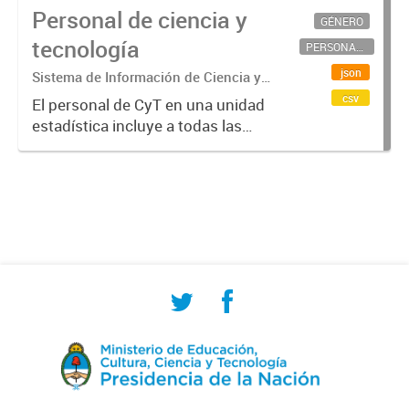
Personal de ciencia y
GÉNERO
tecnología
PERSONAL CIENTÍFICO-TECNOLÓGICO
json
Sistema de Información de Ciencia y
Tecnología Argentino (SICYTAR)
csv
El personal de CyT en una unidad
estadística incluye a todas las
personas involucradas
directamente en I+D así como a
aquellas que brindan servicios
directos para las actividades de I +
D (como...