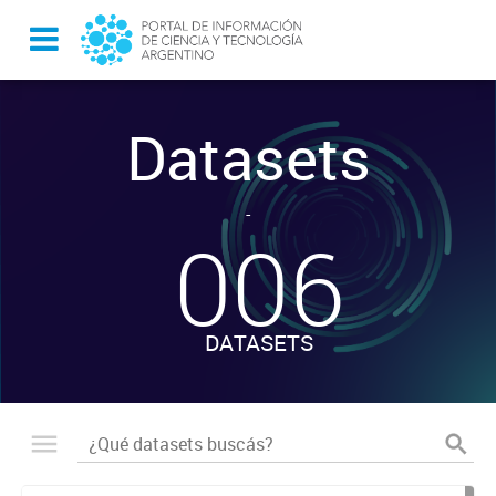
Datasets
-
006
DATASETS