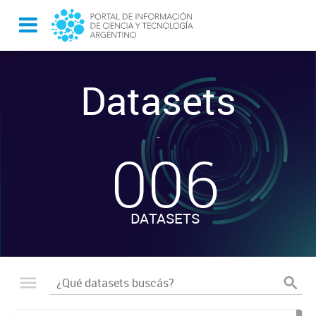
Datasets
-
006
DATASETS