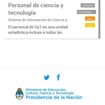
Personal de ciencia y
GÉNERO
tecnología
PERSONAL CIENTÍFICO-TECNOLÓGICO
json
Sistema de Información de Ciencia y
Tecnología Argentino (SICYTAR)
csv
El personal de CyT en una unidad
estadística incluye a todas las
personas involucradas
directamente en I+D así como a
aquellas que brindan servicios
directos para las actividades de I +
D (como...