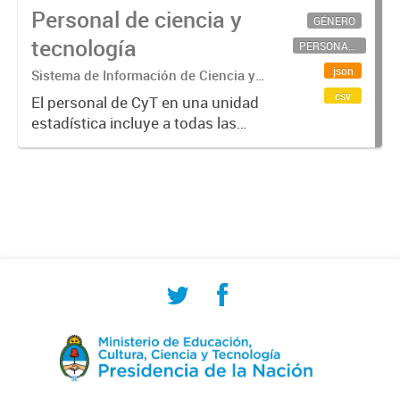
Personal de ciencia y
GÉNERO
tecnología
PERSONAL CIENTÍFICO-TECNOLÓGICO
json
Sistema de Información de Ciencia y
Tecnología Argentino (SICYTAR)
csv
El personal de CyT en una unidad
estadística incluye a todas las
personas involucradas
directamente en I+D así como a
aquellas que brindan servicios
directos para las actividades de I +
D (como...