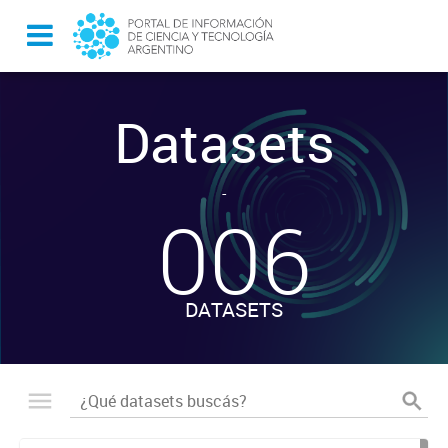
Datasets
-
006
DATASETS