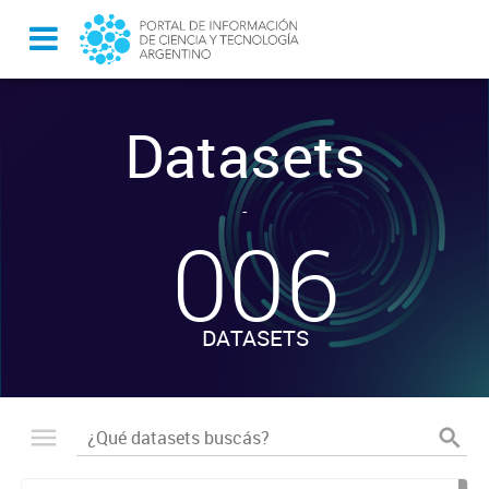
Datasets
-
006
DATASETS