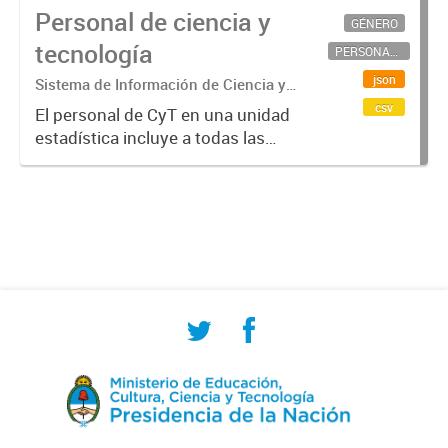
Personal de ciencia y
GÉNERO
tecnología
PERSONAL CIENTÍFICO-TECNOLÓGICO
json
Sistema de Información de Ciencia y
Tecnología Argentino (SICYTAR)
csv
El personal de CyT en una unidad
estadística incluye a todas las
personas involucradas
directamente en I+D así como a
aquellas que brindan servicios
directos para las actividades de I +
D (como...