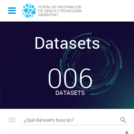
Datasets
-
006
DATASETS