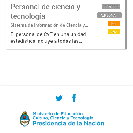
Personal de ciencia y
GÉNERO
tecnología
PERSONAL CIENTÍFICO-TECNOLÓGICO
json
Sistema de Información de Ciencia y
Tecnología Argentino (SICYTAR)
csv
El personal de CyT en una unidad
estadística incluye a todas las
personas involucradas
directamente en I+D así como a
aquellas que brindan servicios
directos para las actividades de I +
D (como...