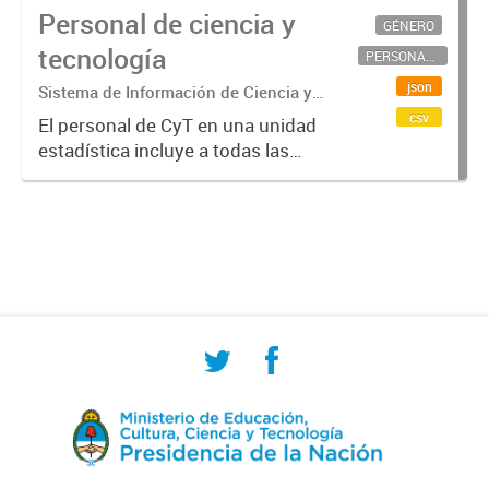
Personal de ciencia y
GÉNERO
tecnología
PERSONAL CIENTÍFICO-TECNOLÓGICO
json
Sistema de Información de Ciencia y
Tecnología Argentino (SICYTAR)
csv
El personal de CyT en una unidad
estadística incluye a todas las
personas involucradas
directamente en I+D así como a
aquellas que brindan servicios
directos para las actividades de I +
D (como...