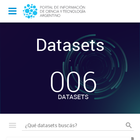
Datasets
-
006
DATASETS