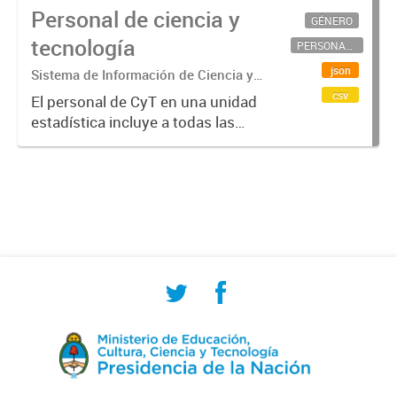
Personal de ciencia y
GÉNERO
tecnología
PERSONAL CIENTÍFICO-TECNOLÓGICO
json
Sistema de Información de Ciencia y
Tecnología Argentino (SICYTAR)
csv
El personal de CyT en una unidad
estadística incluye a todas las
personas involucradas
directamente en I+D así como a
aquellas que brindan servicios
directos para las actividades de I +
D (como...