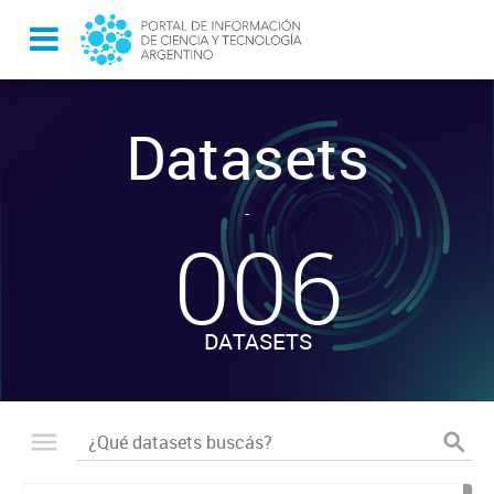
Datasets
-
006
DATASETS