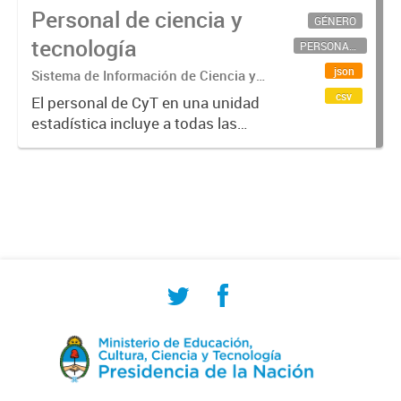
Personal de ciencia y
GÉNERO
tecnología
PERSONAL CIENTÍFICO-TECNOLÓGICO
json
Sistema de Información de Ciencia y
Tecnología Argentino (SICYTAR)
csv
El personal de CyT en una unidad
estadística incluye a todas las
personas involucradas
directamente en I+D así como a
aquellas que brindan servicios
directos para las actividades de I +
D (como...