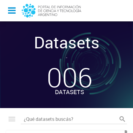
Datasets
-
006
DATASETS