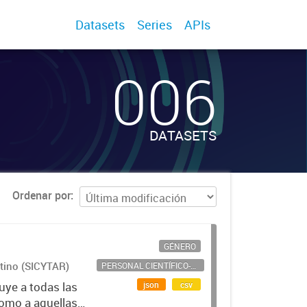
Datasets
Series
APIs
006
DATASETS
Ordenar por
GÉNERO
ntino (SICYTAR)
PERSONAL CIENTÍFICO-TECNOLÓGICO
json
csv
uye a todas las
como a aquellas