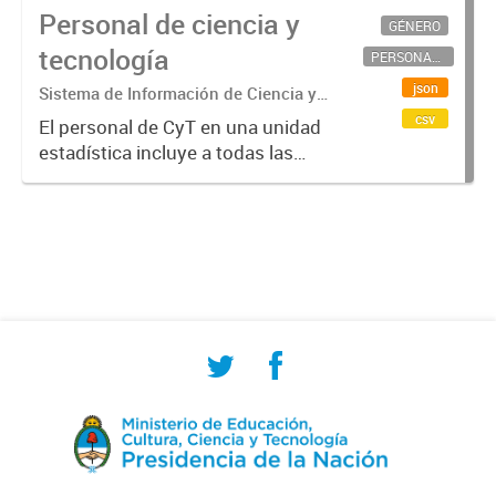
Personal de ciencia y
GÉNERO
tecnología
PERSONAL CIENTÍFICO-TECNOLÓGICO
json
Sistema de Información de Ciencia y
Tecnología Argentino (SICYTAR)
csv
El personal de CyT en una unidad
estadística incluye a todas las
personas involucradas
directamente en I+D así como a
aquellas que brindan servicios
directos para las actividades de I +
D (como...