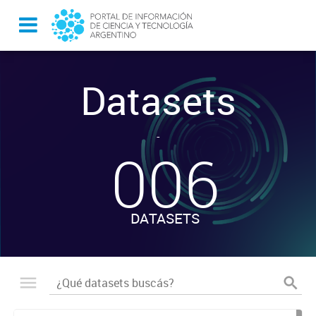
Datasets
-
006
DATASETS