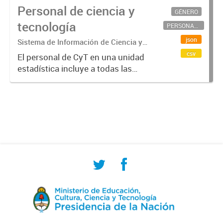
Personal de ciencia y
GÉNERO
tecnología
PERSONAL CIENTÍFICO-TECNOLÓGICO
json
Sistema de Información de Ciencia y
Tecnología Argentino (SICYTAR)
csv
El personal de CyT en una unidad
estadística incluye a todas las
personas involucradas
directamente en I+D así como a
aquellas que brindan servicios
directos para las actividades de I +
D (como...