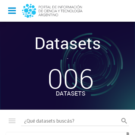
Datasets
-
006
DATASETS