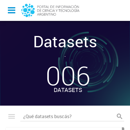
Datasets
-
006
DATASETS