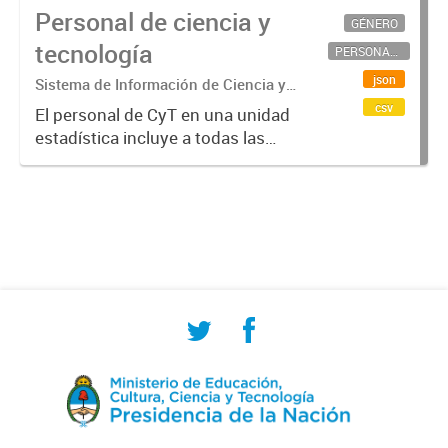
Personal de ciencia y
GÉNERO
tecnología
PERSONAL CIENTÍFICO-TECNOLÓGICO
json
Sistema de Información de Ciencia y
Tecnología Argentino (SICYTAR)
csv
El personal de CyT en una unidad
estadística incluye a todas las
personas involucradas
directamente en I+D así como a
aquellas que brindan servicios
directos para las actividades de I +
D (como...