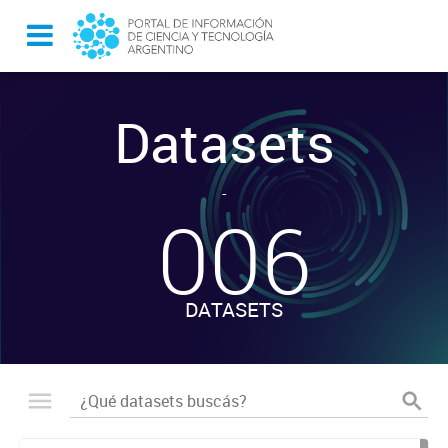
Datasets
-
006
DATASETS