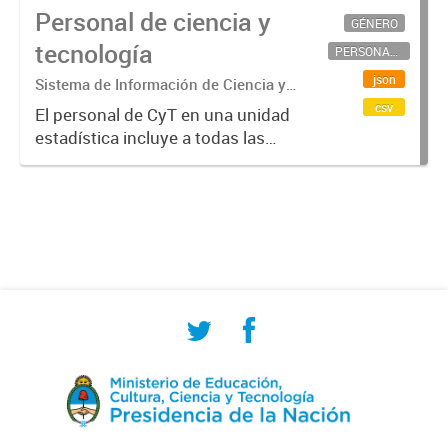
Personal de ciencia y
GÉNERO
tecnología
PERSONAL CIENTÍFICO-TECNOLÓGICO
json
Sistema de Información de Ciencia y
Tecnología Argentino (SICYTAR)
csv
El personal de CyT en una unidad
estadística incluye a todas las
personas involucradas
directamente en I+D así como a
aquellas que brindan servicios
directos para las actividades de I +
D (como...