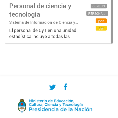
Personal de ciencia y
GÉNERO
tecnología
PERSONAL CIENTÍFICO-TECNOLÓGICO
json
Sistema de Información de Ciencia y
Tecnología Argentino (SICYTAR)
csv
El personal de CyT en una unidad
estadística incluye a todas las
personas involucradas
directamente en I+D así como a
aquellas que brindan servicios
directos para las actividades de I +
D (como...