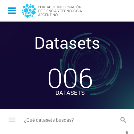
Datasets
-
006
DATASETS