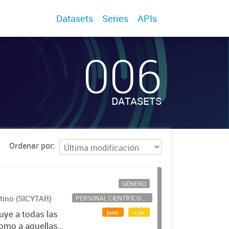
Datasets
Series
APIs
006
DATASETS
Ordenar por
GÉNERO
ntino (SICYTAR)
PERSONAL CIENTÍFICO-TECNOLÓGICO
json
csv
uye a todas las
como a aquellas