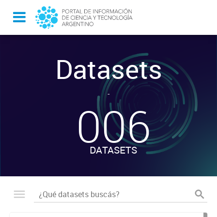
Datasets
-
006
DATASETS