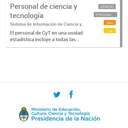
Personal de ciencia y
GÉNERO
tecnología
PERSONAL CIENTÍFICO-TECNOLÓGICO
json
Sistema de Información de Ciencia y
Tecnología Argentino (SICYTAR)
csv
El personal de CyT en una unidad
estadística incluye a todas las
personas involucradas
directamente en I+D así como a
aquellas que brindan servicios
directos para las actividades de I +
D (como...