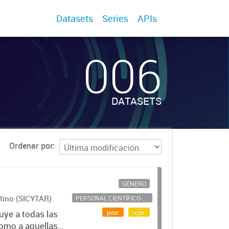
Datasets
Series
APIs
006
DATASETS
Ordenar por
GÉNERO
ntino (SICYTAR)
PERSONAL CIENTÍFICO-TECNOLÓGICO
json
csv
uye a todas las
como a aquellas