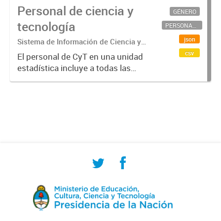
Personal de ciencia y
GÉNERO
tecnología
PERSONAL CIENTÍFICO-TECNOLÓGICO
json
Sistema de Información de Ciencia y
Tecnología Argentino (SICYTAR)
csv
El personal de CyT en una unidad
estadística incluye a todas las
personas involucradas
directamente en I+D así como a
aquellas que brindan servicios
directos para las actividades de I +
D (como...