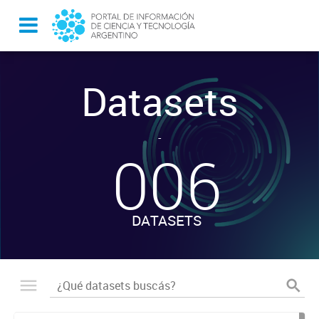
Datasets
-
006
DATASETS