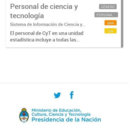
Personal de ciencia y
GÉNERO
tecnología
PERSONAL CIENTÍFICO-TECNOLÓGICO
json
Sistema de Información de Ciencia y
Tecnología Argentino (SICYTAR)
csv
El personal de CyT en una unidad
estadística incluye a todas las
personas involucradas
directamente en I+D así como a
aquellas que brindan servicios
directos para las actividades de I +
D (como...