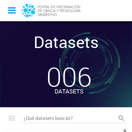
Datasets
-
006
DATASETS