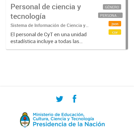
Personal de ciencia y
GÉNERO
tecnología
PERSONAL CIENTÍFICO-TECNOLÓGICO
json
Sistema de Información de Ciencia y
Tecnología Argentino (SICYTAR)
csv
El personal de CyT en una unidad
estadística incluye a todas las
personas involucradas
directamente en I+D así como a
aquellas que brindan servicios
directos para las actividades de I +
D (como...