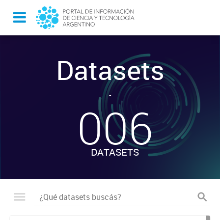
Datasets
-
006
DATASETS