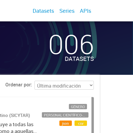
Datasets
Series
APIs
006
DATASETS
Ordenar por
GÉNERO
ntino (SICYTAR)
PERSONAL CIENTÍFICO-TECNOLÓGICO
json
csv
uye a todas las
como a aquellas