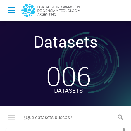
Datasets
-
006
DATASETS