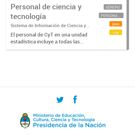
Personal de ciencia y
GÉNERO
tecnología
PERSONAL CIENTÍFICO-TECNOLÓGICO
json
Sistema de Información de Ciencia y
Tecnología Argentino (SICYTAR)
csv
El personal de CyT en una unidad
estadística incluye a todas las
personas involucradas
directamente en I+D así como a
aquellas que brindan servicios
directos para las actividades de I +
D (como...