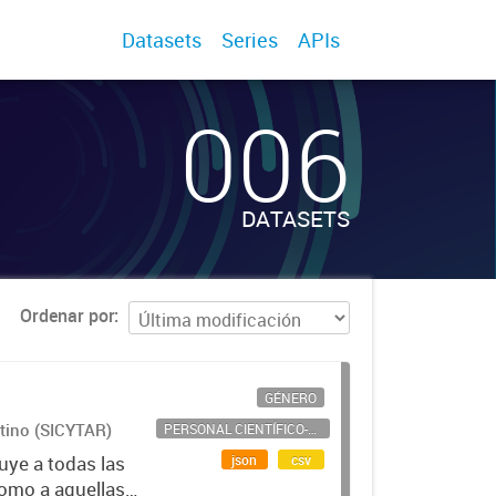
Datasets
Series
APIs
006
DATASETS
Ordenar por
GÉNERO
ntino (SICYTAR)
PERSONAL CIENTÍFICO-TECNOLÓGICO
json
csv
uye a todas las
como a aquellas