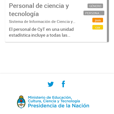
Personal de ciencia y
GÉNERO
tecnología
PERSONAL CIENTÍFICO-TECNOLÓGICO
json
Sistema de Información de Ciencia y
Tecnología Argentino (SICYTAR)
csv
El personal de CyT en una unidad
estadística incluye a todas las
personas involucradas
directamente en I+D así como a
aquellas que brindan servicios
directos para las actividades de I +
D (como...