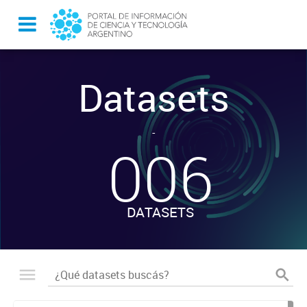
Datasets
-
006
DATASETS